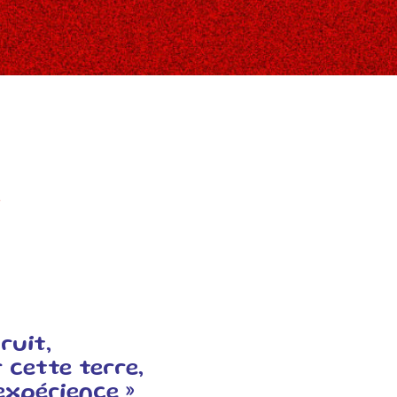
t
ruit,
 cette terre,
expérience »